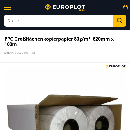
Su
PPC Großflächenkopierpapier 80g/m², 620mm x
100m
(Art.Nr.:
80620100PPC
)