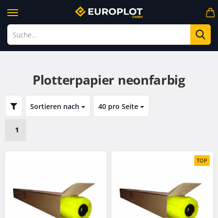
Su
Plotterpapier neonfarbig
FILTER
Sortieren nach
40 pro Seite
Sortieren nach
pro Seite
1
TOP