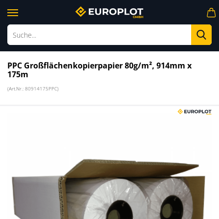
Su
PPC Großflächenkopierpapier 80g/m², 914mm x
175m
(Art.Nr.:
80914175PPC
)