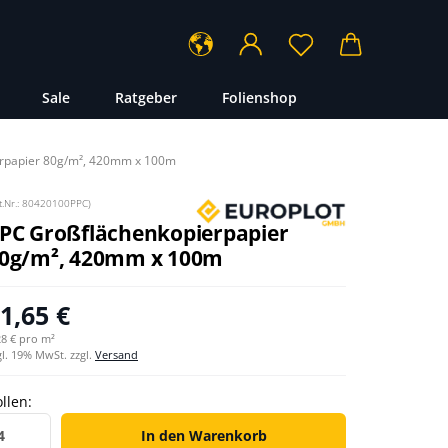
...
Sale
Ratgeber
Folienshop
erpapier 80g/m², 420mm x 100m
t.Nr.:
80420100PPC
)
PC Großflächenkopierpapier
0g/m², 420mm x 100m
1,65 €
28 € pro m²
gl. 19% MwSt. zzgl.
Versand
llen:
llen
In den Warenkorb