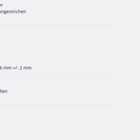
er
 ungestrichen
36 mm +/- 2 mm
llen