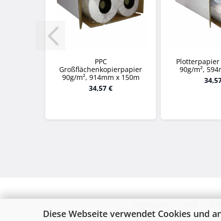
PPC
Plotterpapier
Großflächenkopierpapier
90g/m², 59
90g/m², 914mm x 150m
34,5
34,57 €
Impressum
|
AGB
|
Da
Diese Webseite verwendet Cookies und a