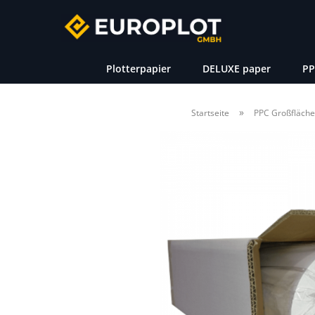
Plotterpapier
DELUXE paper
PP
»
Startseite
PPC Großfläche