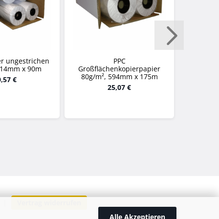
er ungestrichen
PPC
914mm x 90m
Großflächenkopierpapier
Großflä
80g/m², 594mm x 175m
80g/m²
,57 €
25,07 €
|
Vertrag widerrufen
Alle Akzeptieren