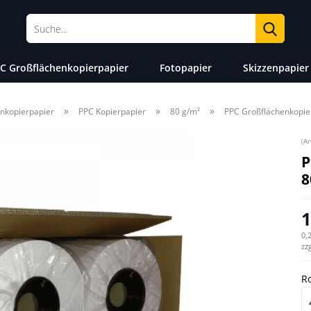
Suche
C Großflächenkopierpapier
Fotopapier
Skizzenpapier
»
»
»
nkopierpapier
PPC Kopierpapier
80 g/m²
PPC Großflächenkopi
(Ar
P
8
1
0,
zz
Ro
Ro