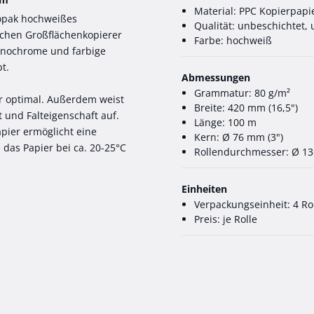
Material: PPC Kopierpapi
 opak hochweißes
Qualität: unbeschichtet,
ichen Großflächenkopierer
Farbe: hochweiß
monochrome und farbige
t.
Abmessungen
Grammatur: 80 g/m²
er optimal. Außerdem weist
Breite: 420 mm (16,5")
 und Falteigenschaft auf.
Länge: 100 m
pier ermöglicht eine
Kern: Ø 76 mm (3")
das Papier bei ca. 20-25°C
Rollendurchmesser: Ø 1
Einheiten
Verpackungseinheit: 4 Ro
Preis: je Rolle