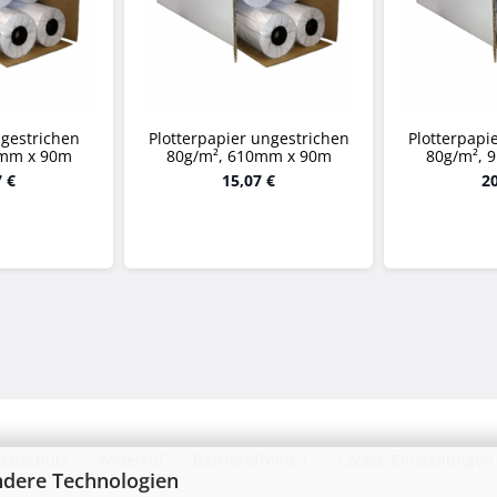
 gestrichen
Plotterpapier ungestrichen
Plotterpapi
4mm x 90m
80g/m², 610mm x 90m
80g/m², 
7 €
15,07 €
20
tenschutz
|
Widerruf
|
Barrierefreiheit
|
Cookie-Einstellungen
ndere Technologien