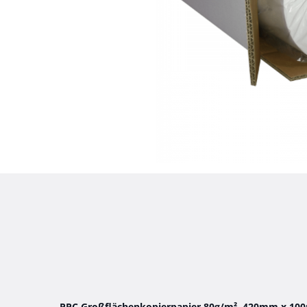
PPC Großflächenkopierpapier 80g/m², 420mm x 10