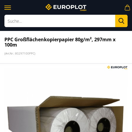
Su
PPC Großflächenkopierpapier 80g/m², 297mm x
100m
(Art.Nr.:
80297100PPC
)