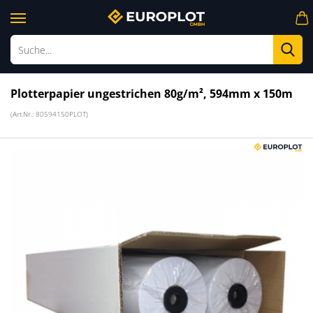
Su
Plotterpapier ungestrichen 80g/m², 594mm x 150m
(Art.Nr.:
80594150PLOT
)