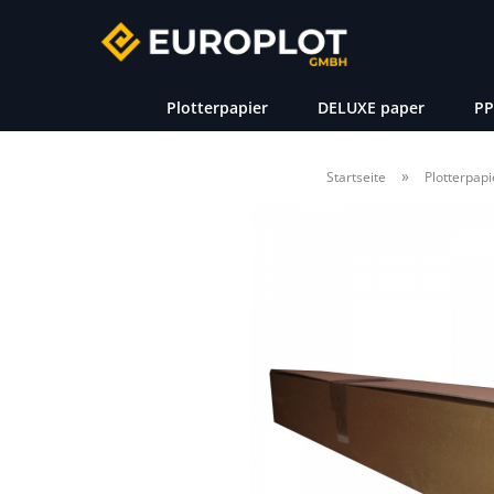
Plotterpapier
DELUXE paper
PP
»
Startseite
Plotterpapi