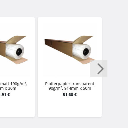
 matt 190g/m²,
Plotterpapier transparent
DELUXE p
m x 30m
90g/m², 914mm x 50m
80g/m²
Ein
,91 €
51,60 €