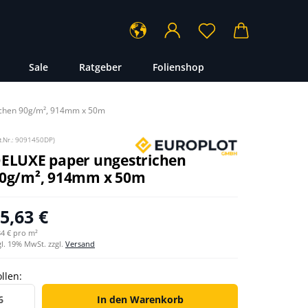
...
Sale
Ratgeber
Folienshop
chen 90g/m², 914mm x 50m
t.Nr.:
9091450DP
)
ELUXE paper ungestrichen
0g/m², 914mm x 50m
5,63 €
34 € pro m²
gl. 19% MwSt. zzgl.
Versand
llen:
llen
In den Warenkorb