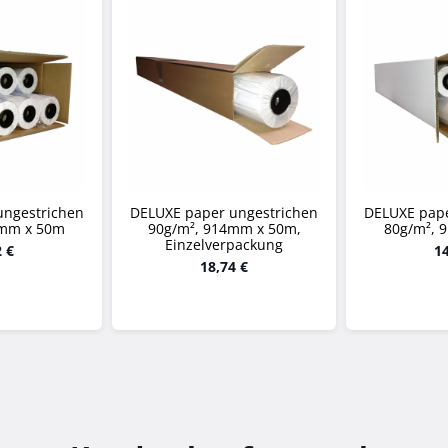
ungestrichen
DELUXE paper ungestrichen
DELUXE pape
0mm x 50m
90g/m², 914mm x 50m,
80g/m², 
Einzelverpackung
2 €
14
18,74 €