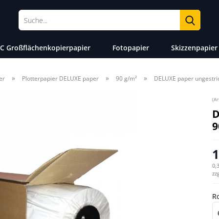
Suche
C Großflächenkopierpapier
Fotopapier
Skizzenpapier
»
»
»
er
Plotterpapier DELUXE paper
90 g/m²
DELUXE paper ungestri
(Ar
D
9
1
0,
zz
Ro
Ro