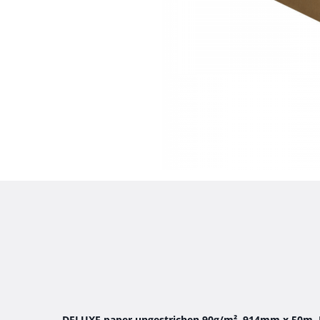
DELUXE paper ungestrichen 90g/m², 914mm x 50m, 