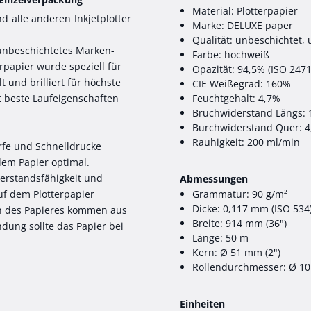
Material: Plotterpapier
nd alle anderen Inkjetplotter
Marke: DELUXE paper
Qualität: unbeschichtet,
 unbeschichtetes Marken-
Farbe: hochweiß
rpapier wurde speziell für
Opazität: 94,5% (ISO 2471
und brilliert für höchste
CIE Weißegrad: 160%
t beste Laufeigenschaften
Feuchtgehalt: 4,7%
Bruchwiderstand Längs:
Burchwiderstand Quer: 4
Rauhigkeit: 200 ml/min
ürfe und Schnelldrucke
dem Papier optimal.
erstandsfähigkeit und
Abmessungen
auf dem Plotterpapier
Grammatur: 90 g/m²
Dicke: 0,117 mm (ISO 534
rn des Papieres kommen aus
Breite: 914 mm (36")
dung sollte das Papier bei
Länge: 50 m
Kern: Ø 51 mm (2")
Rollendurchmesser: Ø 1
Einheiten