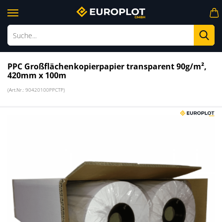
Su
PPC Großflächenkopierpapier transparent 90g/m²,
420mm x 100m
(Art.Nr.:
90420100PPCTP
)