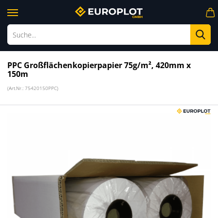
Su
PPC Großflächenkopierpapier 75g/m², 420mm x
150m
(Art.Nr.:
75420150PPC
)