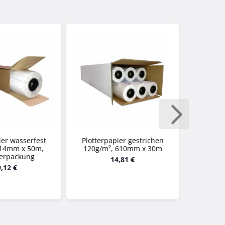
ier wasserfest
Plotterpapier gestrichen
Plotterp
914mm x 50m,
120g/m², 610mm x 30m
90g/m²
verpackung
14,81 €
,12 €