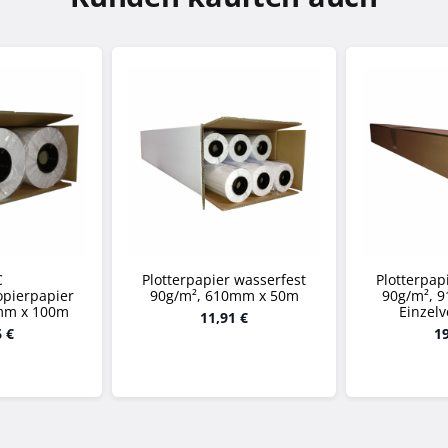
C
Plotterpapier wasserfest
Plotterpap
opierpapier
90g/m², 610mm x 50m
90g/m², 
mm x 100m
Einzel
11,91 €
6 €
19