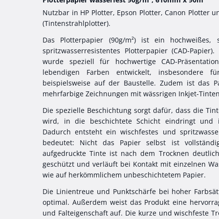
Nutzbar in HP Plotter, Epson Plotter, Canon Plotter u
(Tintenstrahlplotter).
Das Plotterpapier (90g/m²) ist ein hochweißes, 
spritzwasserresistentes Plotterpapier (CAD-Papier).
wurde speziell für hochwertige CAD-Präsentati
lebendigen Farben entwickelt, insbesondere f
beispielsweise auf der Baustelle. Zudem ist das P
mehrfarbige Zeichnungen mit wässrigen Inkjet-Tinten
Die spezielle Beschichtung sorgt dafür, dass die Ti
wird, in die beschichtete Schicht eindringt und
Dadurch entsteht ein wischfestes und spritzwasser
bedeutet: Nicht das Papier selbst ist vollständ
aufgedruckte Tinte ist nach dem Trocknen deutlich
geschützt und verläuft bei Kontakt mit einzelnen Wa
wie auf herkömmlichem unbeschichtetem Papier.
Die Linientreue und Punktschärfe bei hoher Farbsä
optimal. Außerdem weist das Produkt eine hervorra
und Falteigenschaft auf. Die kurze und wischfeste T