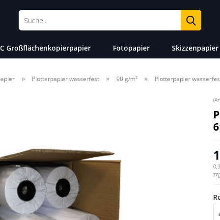
Suche
C Großflächenkopierpapier
Fotopapier
Skizzenpapier
»
»
»
papier
Plotterpapier wasserfest
90 g/m²
Plotterpapier wasserfe
(Ar
P
6
1
0,
zz
Ro
Ro