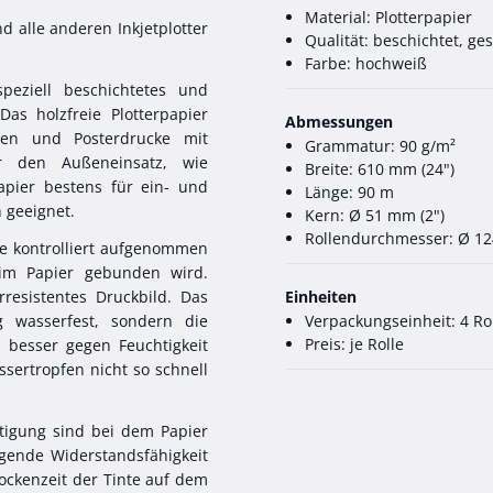
Material: Plotterpapier
nd alle anderen Inkjetplotter
Qualität: beschichtet, ge
Farbe: hochweiß
speziell beschichtetes und
 Das holzfreie Plotterpapier
Abmessungen
onen und Posterdrucke mit
Grammatur: 90 g/m²
ür den Außeneinsatz, wie
Breite: 610 mm (24")
apier bestens für ein- und
Länge: 90 m
 geeignet.
Kern: Ø 51 mm (2")
Rollendurchmesser: Ø 1
nte kontrolliert aufgenommen
 im Papier gebunden wird.
resistentes Druckbild. Das
Einheiten
ig wasserfest, sondern die
Verpackungseinheit: 4 Ro
Preis: je Rolle
 besser gegen Feuchtigkeit
ssertropfen nicht so schnell
ttigung sind bei dem Papier
gende Widerstandsfähigkeit
rockenzeit der Tinte auf dem