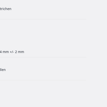
strichen
24 mm +/- 2 mm
llen