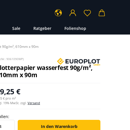
...
Sale
Ratgeber
Folienshop
st 90g/m², 610mm x 90m
t.Nr.:
9061090WP
)
lotterpapier wasserfest 90g/m²,
10mm x 90m
9,25 €
35 € pro m²
gl. 19% MwSt. zzgl.
Versand
llen:
llen
In den Warenkorb