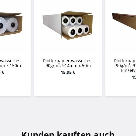
 wasserfest
Plotterpapier wasserfest
Plotterpap
mm x 150m
90g/m², 914mm x 50m
90g/m², 
Einzel
4 €
15,95 €
19
Kunden kauften auch