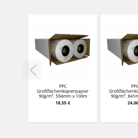
PPC
PP
Großflächenkopierpapier
Großflächenk
90g/m², 594mm x 100m
90g/m², 841
18,55 €
24,0