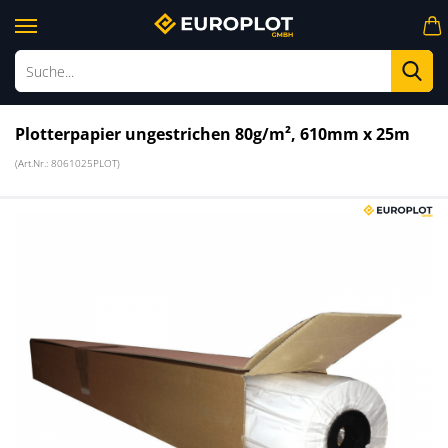
Su
Plotterpapier ungestrichen 80g/m², 610mm x 25m
(Art.Nr.:
8061025PLOT
)