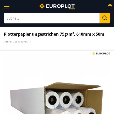
Su
Plotterpapier ungestrichen 75g/m², 610mm x 50m
(Art.Nr.:
7561050PLOT
)