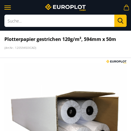
Su
Plotterpapier gestrichen 120g/m², 594mm x 50m
(Art.Nr.:
12059450ICAD
)