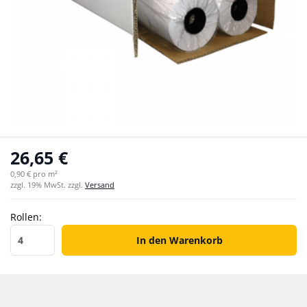
26,65 €
0,90 € pro m²
zzgl. 19% MwSt. zzgl.
Versand
Rollen:
Rollen
In den Warenkorb