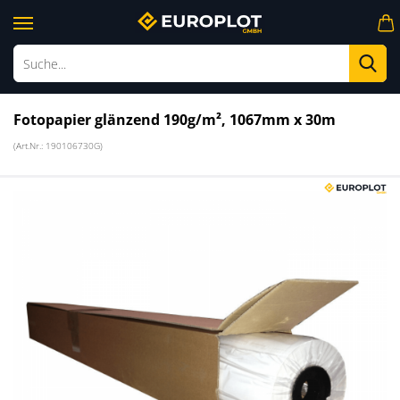
Su
Fotopapier glänzend 190g/m², 1067mm x 30m
(Art.Nr.:
190106730G
)